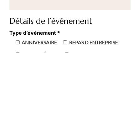
Détails de l’événement
Type d’événement *
ANNIVERSAIRE
REPAS D’ENTREPRISE
POT DE DÉPART
LANCEMENT PRODUIT
DÎNER PRIVÉ
AUTRE
DATE SOUHAITÉE *
HORAIRE SOUHAITÉ *
NOMBRE ESTIMÉ DE PERSONNES *